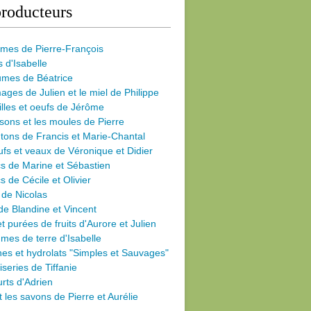
roducteurs
umes de Pierre-François
s d'Isabelle
umes de Béatrice
ages de Julien et le miel de Philippe
illes et oeufs de Jérôme
sons et les moules de Pierre
ons de Francis et Marie-Chantal
fs et veaux de Véronique et Didier
s de Marine et Sébastien
s de Cécile
et Olivier
 de Nicolas
de Blandine et Vincent
et purées de fruits d'Aurore et Julien
es de terre d'Isabelle
nes et hydrolats "Simples et Sauvages"
iseries de Tiffanie
rts d'Adrien
et les savons de Pierre et Aurélie