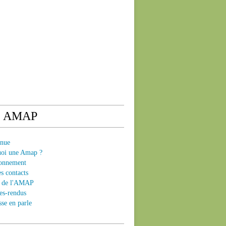
e AMAP
enue
uoi une Amap ?
ionnement
es contacts
ts de l'AMAP
es-rendus
sse en parle