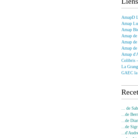
Liens
AmapD Le
Amap Lun
Amap Bio
Amap de 
Amap de 
Amap de 
Amap d'
Colibris 
La Grang
GAEC la
Recet
... de Sa
...de Ber
...de Dia
...de Sigr
...d'Audr