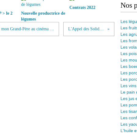
Nos p
Contrats 2022
> le 2
Nouvelle productrice de
légumes
Les lég
Les fruit
RDV le 16 février pour Le Potager de mon Grand-Père au cinéma du Luc !
L'Appel des Solidarités
Les agr
Les from
Les vola
Les pois
Les mout
Les boeu
Les porc
Les porc
Les vins
L
e pain 
Les jus 
Les pomm
Les tisa
Les conf
Les yaou
L'huile 