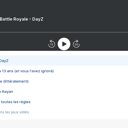
 Battle Royale - DayZ
 DayZ
 a 13 ans (et vous l'avez ignoré)
e (littéralement)
im Rayan
 toutes les règles
s les jeux vidéo
us choquant de Rockstar ? - Le scandale BULLY