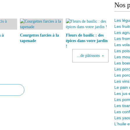
Nos p
Les lég
Les fruit
Les agr
s à
Courgettes farcies à la
Fleurs de basilic : des
Les from
tapenade
épices dans votre jardin
Les vola
!
Les pois
...de pâtissons
Les mout
Les boeu
Les porc
Les porc
Les vins
L
e pain 
Les jus 
Les pomm
Les tisa
Les conf
Les yaou
L'huile 