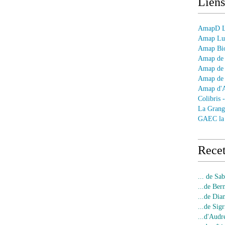
Liens
AmapD Le
Amap Lun
Amap Bio
Amap de 
Amap de 
Amap de 
Amap d'
Colibris 
La Grang
GAEC la
Recet
... de Sa
...de Ber
...de Dia
...de Sigr
...d'Audr