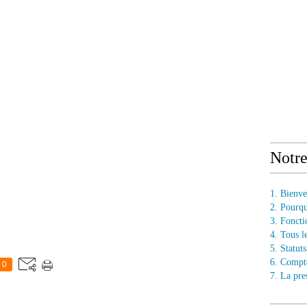
Notr
1. Bienv
2. Pourq
3. Fonct
4. Tous l
5. Statu
6. Compt
0
7. La pre