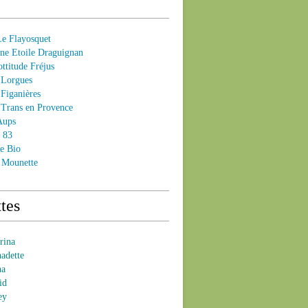
 Flayosquet
e Etoile Draguignan
ttitude Fréjus
Lorgues
Figanières
Trans en Provence
Aups
- 83
e Bio
 Mounette
tes
brina
nadette
na
id
ey