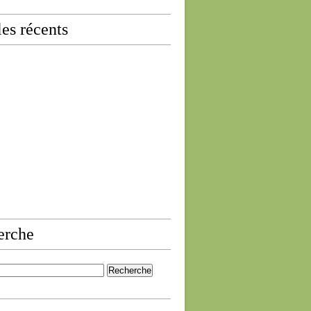
les récents
erche