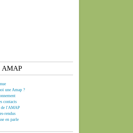
e AMAP
enue
uoi une Amap ?
ionnement
es contacts
ts de l'AMAP
es-rendus
sse en parle