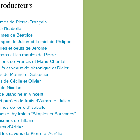
roducteurs
umes de Pierre-François
s d'Isabelle
umes de Béatrice
ages de Julien et le miel de Philippe
illes et oeufs de Jérôme
sons et les moules de Pierre
ons de Francis et Marie-Chantal
fs et veaux de Véronique et Didier
s de Marine et Sébastien
s de Cécile
et Olivier
 de Nicolas
de Blandine et Vincent
et purées de fruits d'Aurore et Julien
es de terre d'Isabelle
nes et hydrolats "Simples et Sauvages"
iseries de Tiffanie
rts d'Adrien
et les savons de Pierre et Aurélie