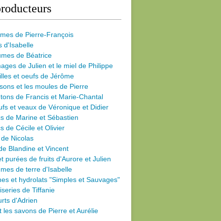
roducteurs
umes de Pierre-François
s d'Isabelle
umes de Béatrice
ages de Julien et le miel de Philippe
illes et oeufs de Jérôme
sons et les moules de Pierre
ons de Francis et Marie-Chantal
fs et veaux de Véronique et Didier
s de Marine et Sébastien
s de Cécile
et Olivier
 de Nicolas
de Blandine et Vincent
et purées de fruits d'Aurore et Julien
es de terre d'Isabelle
nes et hydrolats "Simples et Sauvages"
iseries de Tiffanie
rts d'Adrien
et les savons de Pierre et Aurélie