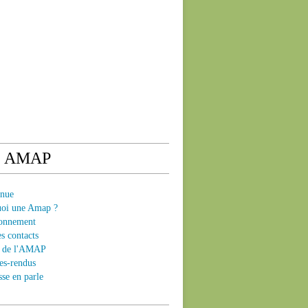
e AMAP
enue
uoi une Amap ?
ionnement
es contacts
ts de l'AMAP
es-rendus
sse en parle