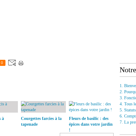
0
Notr
1. Bienv
2. Pourq
3. Fonct
4. Tous l
5. Statu
6. Compt
s à
Courgettes farcies à la
Fleurs de basilic : des
7. La pre
tapenade
épices dans votre jardin
!