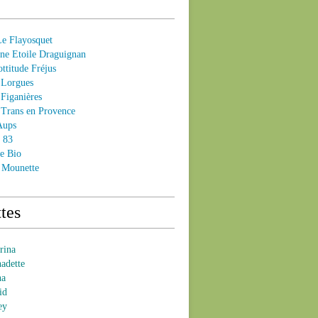
 Flayosquet
e Etoile Draguignan
ttitude Fréjus
Lorgues
Figanières
Trans en Provence
Aups
- 83
e Bio
 Mounette
tes
brina
nadette
na
id
ey