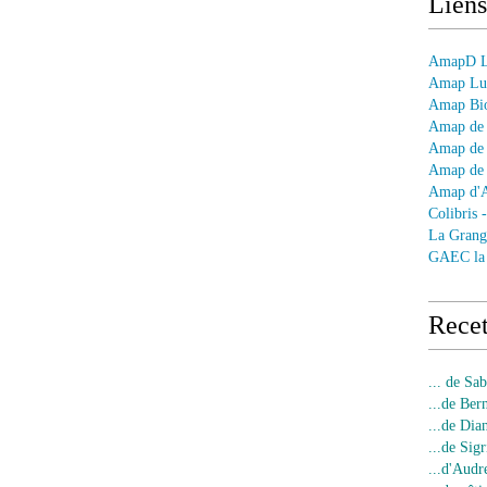
Liens
AmapD Le
Amap Lun
Amap Bio
Amap de 
Amap de 
Amap de 
Amap d'
Colibris 
La Grang
GAEC la
Recet
... de Sa
...de Ber
...de Dia
...de Sigr
...d'Audr