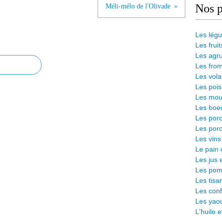
Nos p
Méli-mélo de l'Olivade
Les lég
Les fruit
Les agr
Les from
Les vola
Les pois
Les mout
Les boeu
Les porc
Les porc
Les vins
L
e pain 
Les jus 
Les pomm
Les tisa
Les conf
Les yaou
L'huile 