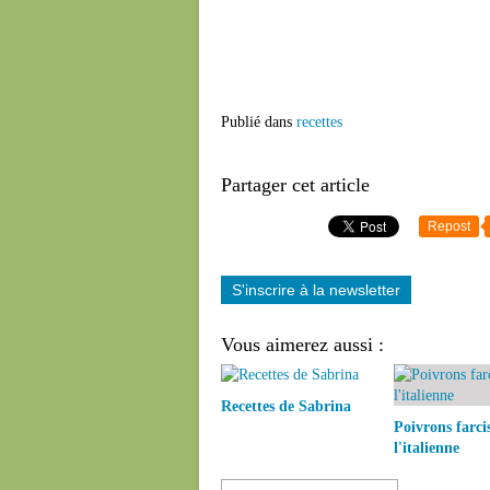
Publié dans
recettes
Partager cet article
Repost
S'inscrire à la newsletter
Vous aimerez aussi :
Recettes de Sabrina
Poivrons farci
l'italienne