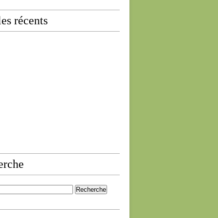
les récents
erche