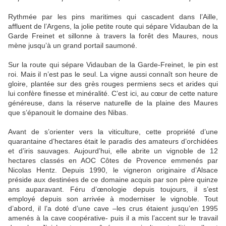
Rythmée par les pins maritimes qui cascadent dans l’Aille,
affluent de l’Argens, la jolie petite route qui sépare Vidauban de la
Garde Freinet et sillonne à travers la forêt des Maures, nous
mène jusqu’à un grand portail saumoné.
Sur la route qui sépare Vidauban de la Garde-Freinet, le pin est
roi. Mais il n’est pas le seul. La vigne aussi connaît son heure de
gloire, plantée sur des grès rouges permiens secs et arides qui
lui confère finesse et minéralité. C’est ici, au cœur de cette nature
généreuse, dans la réserve naturelle de la plaine des Maures
que s’épanouit le domaine des Nibas.
Avant de s’orienter vers la viticulture, cette propriété d’une
quarantaine d’hectares était le paradis des amateurs d’orchidées
et d’iris sauvages. Aujourd’hui, elle abrite un vignoble de 12
hectares classés en AOC Côtes de Provence emmenés par
Nicolas Hentz. Depuis 1990, le vigneron originaire d’Alsace
préside aux destinées de ce domaine acquis par son père quinze
ans auparavant. Féru d’œnologie depuis toujours, il s’est
employé depuis son arrivée à moderniser le vignoble. Tout
d’abord, il l’a doté d’une cave –les crus étaient jusqu’en 1995
amenés à la cave coopérative- puis il a mis l’accent sur le travail