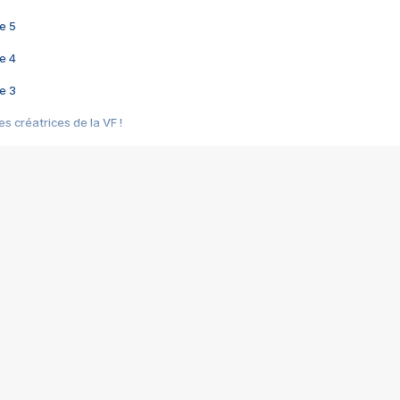
e 5
e 4
e 3
s créatrices de la VF !
e 2
e 1
e Mektoub My Love arrive enfin ! Rencontre avec Shaïn Boumedine et Sal
i : après Toni en famille
elle réalise le bouleversant Dites lui que je l'aime
ais ! Rencontre autour de Vie privée de Rebecca Zlotowski
 de Marguerite, Grave... Rencontre avec Ella Rumpf
 Les Rêveurs, un film intime sur la santé mentale