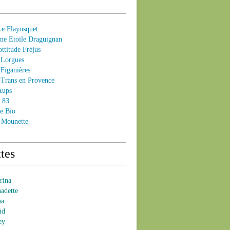
 Flayosquet
e Etoile Draguignan
ttitude Fréjus
Lorgues
Figanières
Trans en Provence
Aups
- 83
e Bio
 Mounette
tes
brina
nadette
na
id
ey