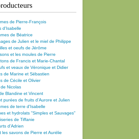
roducteurs
umes de Pierre-François
s d'Isabelle
umes de Béatrice
ages de Julien et le miel de Philippe
illes et oeufs de Jérôme
sons et les moules de Pierre
ons de Francis et Marie-Chantal
fs et veaux de Véronique et Didier
s de Marine et Sébastien
s de Cécile
et Olivier
 de Nicolas
de Blandine et Vincent
et purées de fruits d'Aurore et Julien
es de terre d'Isabelle
nes et hydrolats "Simples et Sauvages"
iseries de Tiffanie
rts d'Adrien
et les savons de Pierre et Aurélie