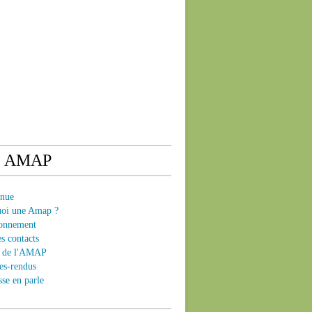
e AMAP
enue
uoi une Amap ?
ionnement
es contacts
ts de l'AMAP
es-rendus
sse en parle