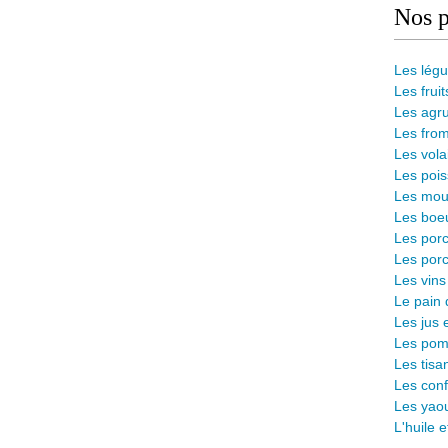
Nos p
Les lég
Les fruit
Les agr
Les from
Les vola
Les pois
Les mout
Les boeu
Les porc
Les porc
Les vins
L
e pain 
Les jus 
Les pomm
Les tisa
Les conf
Les yaou
L'huile 