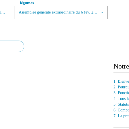
légumes
Joyeux Noël 2014 et Bonne Année 2015 !
Assemblée générale extraordinaire du 6 fév. 2015
Notr
1. Bienv
2. Pourq
3. Fonct
4. Tous l
5. Statu
6. Compt
7. La pre