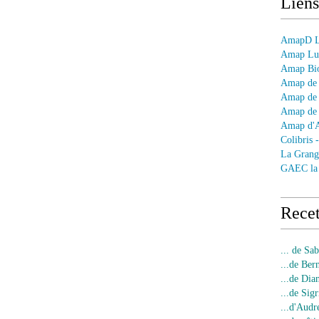
Liens
AmapD Le
Amap Lun
Amap Bio
Amap de 
Amap de 
Amap de 
Amap d'
Colibris 
La Grang
GAEC la
Recet
... de Sa
...de Ber
...de Dia
...de Sigr
...d'Audr