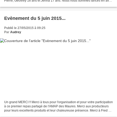
Pierre, Geoffrey 16 ans et Jenna 17 ans. Nous nous sommes lancés en avril
2019 . J'ai travaillé en tant que...
Evènement du 5 juin 2015...
Publié le 27/05/2015 à 09:25
Par
Audrey
Un grand MERCI !! Merci à tous pour l'organisation et pour votre participation
à ce premier repas partagé de l'AMAP des Maures. Merci aux producteurs
pour leurs excellents produits et leur chaleureuse présence. Merci à Fred et
Coco d'avoir géré la cuisson...