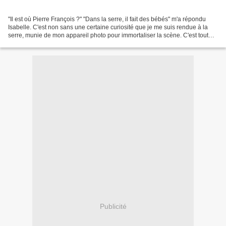
"Il est où Pierre François ?" "Dans la serre, il fait des bébés" m'a répondu
Isabelle. C'est non sans une certaine curiosité que je me suis rendue à la
serre, munie de mon appareil photo pour immortaliser la scène. C'est tout
mignon tout ça, de voir se...
Publicité