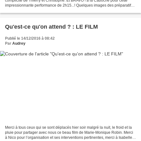
complicité de Thierry et Christophe. Et BRAVO ! à la Caboche pour cette
impressionnante performance de 2h15...! Quelques images des préparatifs :
Concert de la Caboche au hameau...
Qu'est-ce qu'on attend ? : LE FILM
Publié le 14/12/2016 à 08:42
Par
Audrey
Merci à tous ceux qui se sont déplacés hier soir malgré la nuit, le froid et la
pluie pour partager avec nous ce beau film de Marie-Monique Robin. Merci
à Nico pour l’organisation et ses interventions pertinentes, merci à Isabelle