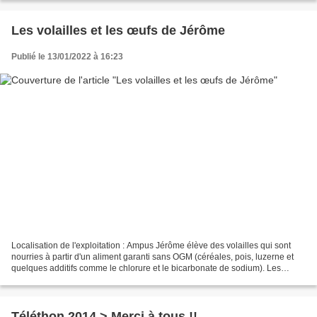
Les volailles et les œufs de Jérôme
Publié le 13/01/2022 à 16:23
Localisation de l'exploitation : Ampus Jérôme élève des volailles qui sont
nourries à partir d'un aliment garanti sans OGM (céréales, pois, luzerne et
quelques additifs comme le chlorure et le bicarbonate de sodium). Les
animaux ne sont pas vaccinés....
Téléthon 2014 > Merci à tous !!