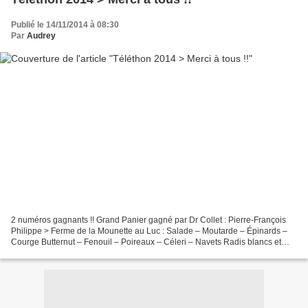
Publié le 14/11/2014 à 08:30
Par
Audrey
2 numéros gagnants !! Grand Panier gagné par Dr Collet : Pierre-François
Philippe > Ferme de la Mounette au Luc : Salade – Moutarde – Épinards –
Courge Butternut – Fenouil – Poireaux – Céleri – Navets Radis blancs et
rouges – Chou-fleur – Brocoli – Chou...