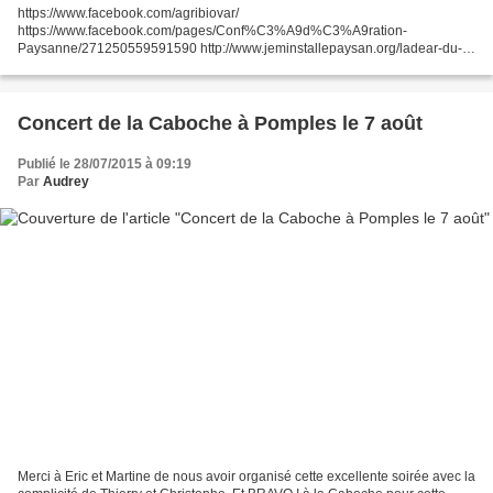
https://www.facebook.com/agribiovar/
https://www.facebook.com/pages/Conf%C3%A9d%C3%A9ration-
Paysanne/271250559591590 http://www.jeminstallepaysan.org/ladear-du-
var ...
Concert de la Caboche à Pomples le 7 août
Publié le 28/07/2015 à 09:19
Par
Audrey
Merci à Eric et Martine de nous avoir organisé cette excellente soirée avec la