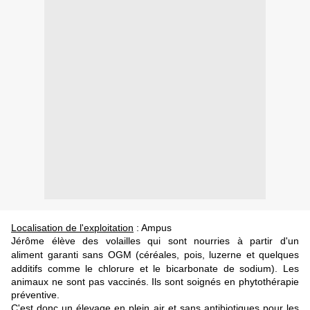
Localisation de l'exploitation
: Ampus
Jérôme élève des volailles qui sont nourries à partir d'un
aliment
garanti sans OGM
(céréales, pois, luzerne et quelques
additifs comme le chlorure et le bicarbonate de sodium).
Les
animaux ne sont pas vaccinés. Ils sont soignés en phytothérapie
préventive.
C'est donc un élevage
en plein air et sans
antibiotiques pour les