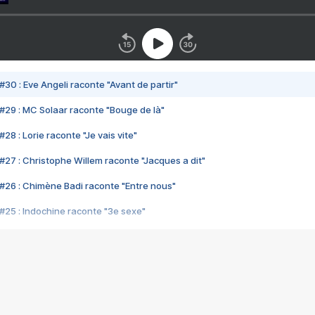
#30 : Eve Angeli raconte "Avant de partir"
#29 : MC Solaar raconte "Bouge de là"
28 : Lorie raconte "Je vais vite"
#27 : Christophe Willem raconte "Jacques a dit"
#26 : Chimène Badi raconte "Entre nous"
#25 : Indochine raconte "3e sexe"
#24 : Zaho raconte "C'est chelou"
#23 : Patrick Bruel raconte "Au café des délices"
#22 : Kyo raconte "Le chemin"
#21 : Nolwenn Leroy raconte "Cassé"