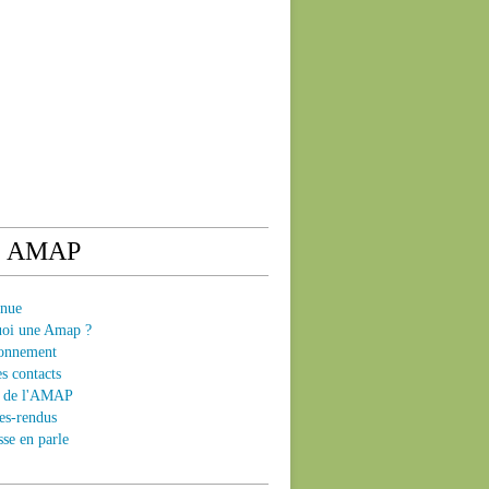
e AMAP
enue
uoi une Amap ?
ionnement
es contacts
ts de l'AMAP
es-rendus
sse en parle