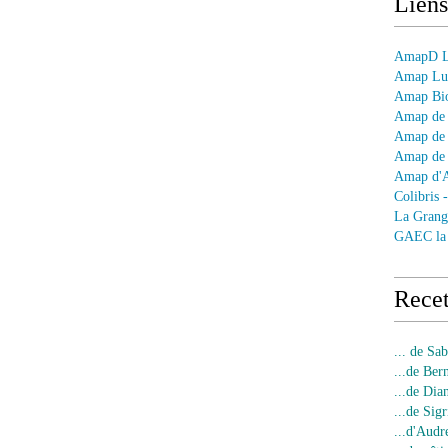
Liens
AmapD Le
Amap Lun
Amap Bio
Amap de 
Amap de 
Amap de 
Amap d'
Colibris 
La Grang
GAEC la
Recet
... de Sa
...de Ber
...de Dia
...de Sigr
...d'Audr