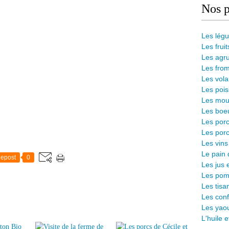
Nos p
Les lég
Les fruit
Les agr
Les from
Les vola
Les pois
Les mout
Les boeu
Les porc
Les porc
Les vins
L
e pain 
epost
0
Les jus 
Les pomm
Les tisa
Les conf
Les yaou
L'huile 