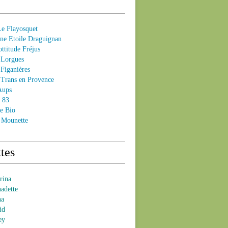
 Flayosquet
e Etoile Draguignan
ttitude Fréjus
Lorgues
Figanières
Trans en Provence
Aups
- 83
e Bio
 Mounette
tes
brina
nadette
na
id
ey