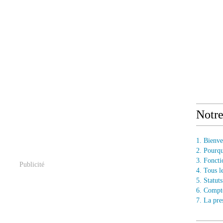
Notr
1. Bienv
2. Pourq
3. Fonct
Publicité
4. Tous l
5. Statu
6. Compt
7. La pre