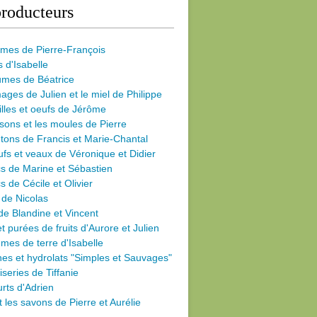
roducteurs
umes de Pierre-François
s d'Isabelle
umes de Béatrice
ages de Julien et le miel de Philippe
illes et oeufs de Jérôme
sons et les moules de Pierre
ons de Francis et Marie-Chantal
fs et veaux de Véronique et Didier
s de Marine et Sébastien
s de Cécile
et Olivier
 de Nicolas
de Blandine et Vincent
et purées de fruits d'Aurore et Julien
es de terre d'Isabelle
nes et hydrolats "Simples et Sauvages"
iseries de Tiffanie
rts d'Adrien
et les savons de Pierre et Aurélie