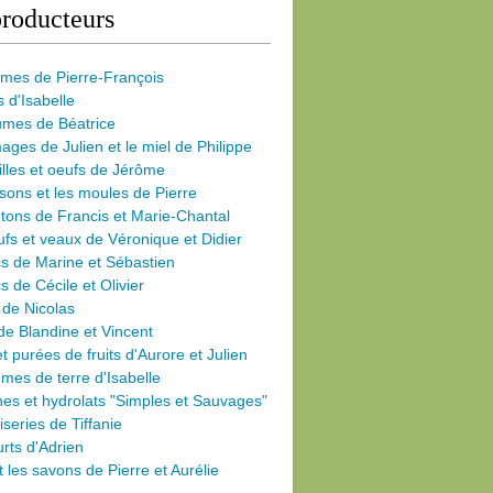
roducteurs
umes de Pierre-François
s d'Isabelle
umes de Béatrice
ages de Julien et le miel de Philippe
illes et oeufs de Jérôme
sons et les moules de Pierre
ons de Francis et Marie-Chantal
fs et veaux de Véronique et Didier
s de Marine et Sébastien
s de Cécile
et Olivier
 de Nicolas
de Blandine et Vincent
et purées de fruits d'Aurore et Julien
es de terre d'Isabelle
nes et hydrolats "Simples et Sauvages"
iseries de Tiffanie
rts d'Adrien
et les savons de Pierre et Aurélie