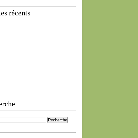
les récents
erche