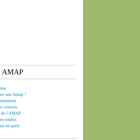
e AMAP
enue
uoi une Amap ?
ionnement
es contacts
ts de l'AMAP
es-rendus
sse en parle