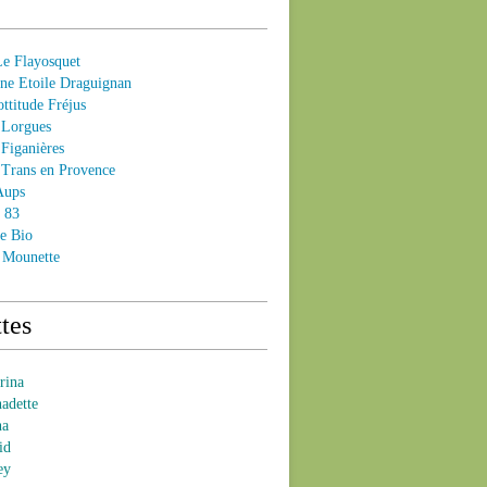
 Flayosquet
e Etoile Draguignan
ttitude Fréjus
Lorgues
Figanières
Trans en Provence
Aups
- 83
e Bio
 Mounette
tes
brina
nadette
na
id
ey