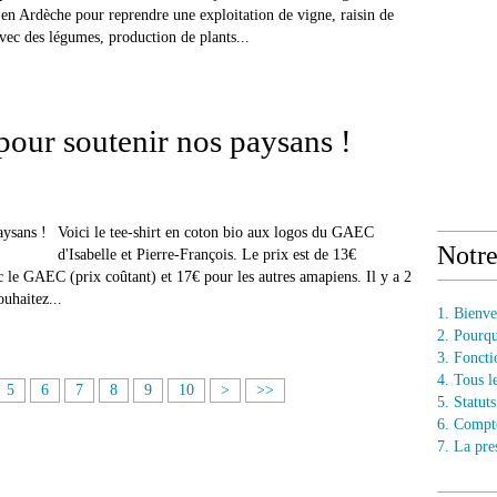
e en Ardèche pour reprendre une exploitation de vigne, raisin de
 avec des légumes, production de plants...
 pour soutenir nos paysans !
Voici le tee-shirt en coton bio aux logos du GAEC
Notr
d'Isabelle et Pierre-François. Le prix est de 13€
le GAEC (prix coûtant) et 17€ pour les autres amapiens. Il y a 2
ouhaitez...
1. Bienv
2. Pourq
3. Fonct
4. Tous l
5
6
7
8
9
10
>
>>
5. Statu
6. Compt
7. La pre