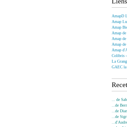
Liens
AmapD Le
Amap Lun
Amap Bio
Amap de 
Amap de 
Amap de 
Amap d'
Colibris 
La Grang
GAEC la
Recet
... de Sa
...de Ber
...de Dia
...de Sigr
...d'Audr