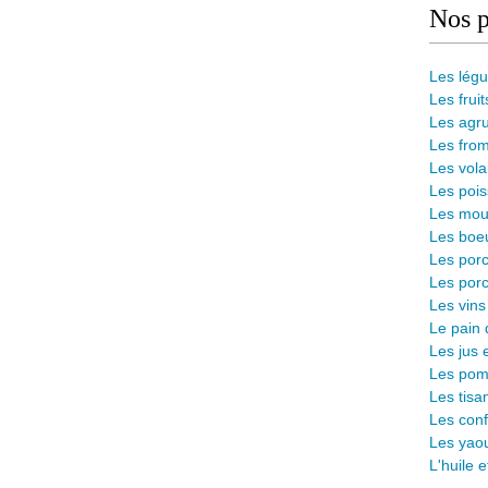
Nos p
Les lég
Les fruit
Les agr
Les from
Les vola
Les pois
Les mout
Les boeu
Les porc
Les porc
Les vins
L
e pain 
Les jus 
Les pomm
Les tisa
Les conf
Les yaou
L'huile 