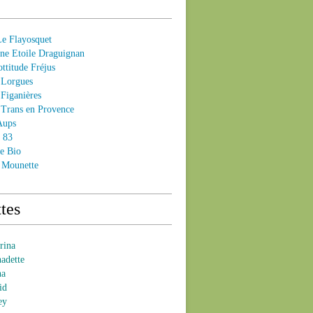
 Flayosquet
e Etoile Draguignan
ttitude Fréjus
Lorgues
Figanières
Trans en Provence
Aups
- 83
e Bio
 Mounette
tes
brina
nadette
na
id
ey