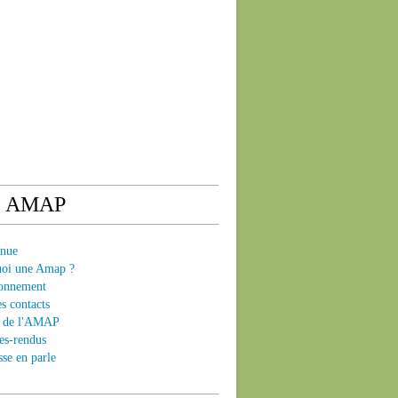
e AMAP
enue
uoi une Amap ?
ionnement
es contacts
ts de l'AMAP
es-rendus
sse en parle