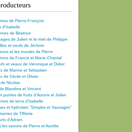
roducteurs
umes de Pierre-François
s d'Isabelle
umes de Béatrice
ages de Julien et le miel de Philippe
illes et oeufs de Jérôme
sons et les moules de Pierre
ons de Francis et Marie-Chantal
fs et veaux de Véronique et Didier
s de Marine et Sébastien
s de Cécile
et Olivier
 de Nicolas
de Blandine et Vincent
et purées de fruits d'Aurore et Julien
es de terre d'Isabelle
nes et hydrolats "Simples et Sauvages"
iseries de Tiffanie
rts d'Adrien
et les savons de Pierre et Aurélie