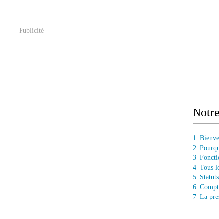
Publicité
Notr
1. Bienv
2. Pourq
3. Fonct
4. Tous l
5. Statu
6. Compt
7. La pre