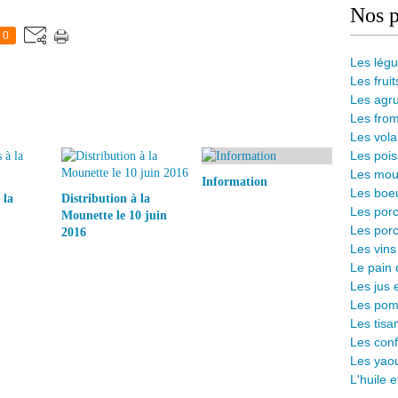
Nos p
0
Les lég
Les fruit
Les agr
Les from
Les vola
Les pois
Les mout
Information
Les boeu
 la
Distribution à la
Les porc
Mounette le 10 juin
Les porc
2016
Les vins
L
e pain 
Les jus 
Les pomm
Les tisa
Les conf
Les yaou
L'huile 