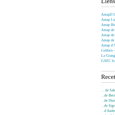
Liens
AmapD Le
Amap Lun
Amap Bio
Amap de 
Amap de 
Amap de 
Amap d'
Colibris 
La Grang
GAEC la
Recet
... de Sa
...de Ber
...de Dia
...de Sigr
...d'Audr