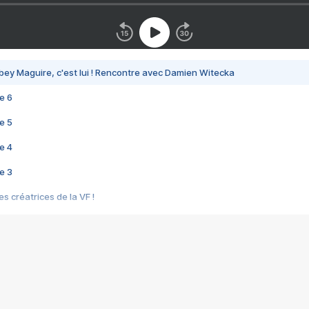
bey Maguire, c'est lui ! Rencontre avec Damien Witecka
e 6
e 5
e 4
e 3
s créatrices de la VF !
e 2
e 1
e Mektoub My Love arrive enfin ! Rencontre avec Shaïn Boumedine et Sal
i : après Toni en famille