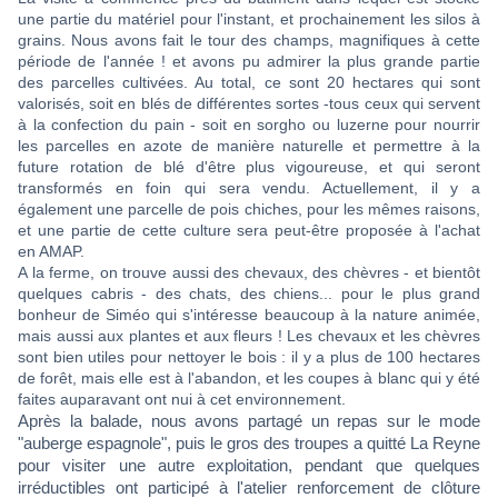
une partie du matériel pour l'instant, et prochainement les silos à
grains. Nous avons fait le tour des champs, magnifiques à cette
période de l'année ! et avons pu admirer la plus grande partie
des parcelles cultivées. Au total, ce sont 20 hectares qui sont
valorisés, soit en blés de différentes sortes -tous ceux qui servent
à la confection du pain - soit en sorgho ou luzerne pour nourrir
les parcelles en azote de manière naturelle et permettre à la
future rotation de blé d'être plus vigoureuse, et qui seront
transformés en foin qui sera vendu. Actuellement, il y a
également une parcelle de pois chiches, pour les mêmes raisons,
et une partie de cette culture sera peut-être proposée à l'achat
en AMAP.
A la ferme, on trouve aussi des chevaux, des chèvres - et bientôt
quelques cabris - des chats, des chiens... pour le plus grand
bonheur de Siméo qui s'intéresse beaucoup à la nature animée,
mais aussi aux plantes et aux fleurs ! Les chevaux et les chèvres
sont bien utiles pour nettoyer le bois : il y a plus de 100 hectares
de forêt, mais elle est à l'abandon, et les coupes à blanc qui y été
faites auparavant ont nui à cet environnement.
Après la balade, nous avons partagé un repas sur le mode
"auberge espagnole", puis le gros des troupes a quitté La Reyne
pour visiter une autre exploitation, pendant que quelques
irréductibles ont participé à l'atelier renforcement de clôture