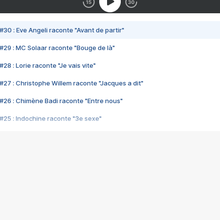
#30 : Eve Angeli raconte "Avant de partir"
#29 : MC Solaar raconte "Bouge de là"
28 : Lorie raconte "Je vais vite"
#27 : Christophe Willem raconte "Jacques a dit"
#26 : Chimène Badi raconte "Entre nous"
#25 : Indochine raconte "3e sexe"
#24 : Zaho raconte "C'est chelou"
#23 : Patrick Bruel raconte "Au café des délices"
#22 : Kyo raconte "Le chemin"
#21 : Nolwenn Leroy raconte "Cassé"
#20 : Patrick Hernandez raconte "Born to be alive"