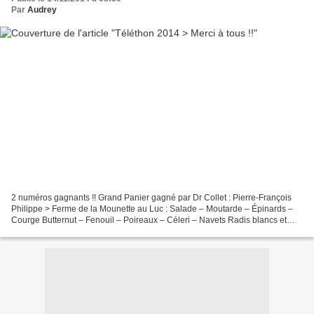
Par
Audrey
2 numéros gagnants !! Grand Panier gagné par Dr Collet : Pierre-François
Philippe > Ferme de la Mounette au Luc : Salade – Moutarde – Épinards –
Courge Butternut – Fenouil – Poireaux – Céleri – Navets Radis blancs et
rouges – Chou-fleur – Brocoli – Chou...