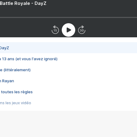
 Battle Royale - DayZ
 DayZ
 a 13 ans (et vous l'avez ignoré)
e (littéralement)
im Rayan
 toutes les règles
s les jeux vidéo
us choquant de Rockstar ? - Le scandale BULLY
e plus moche de Steam
du RÊVE tourne au CAUCHEMAR