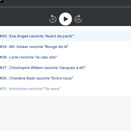
#30 : Eve Angeli raconte "Avant de partir"
#29 : MC Solaar raconte "Bouge de là"
28 : Lorie raconte "Je vais vite"
#27 : Christophe Willem raconte "Jacques a dit"
#26 : Chimène Badi raconte "Entre nous"
#25 : Indochine raconte "3e sexe"
#24 : Zaho raconte "C'est chelou"
#23 : Patrick Bruel raconte "Au café des délices"
#22 : Kyo raconte "Le chemin"
#21 : Nolwenn Leroy raconte "Cassé"