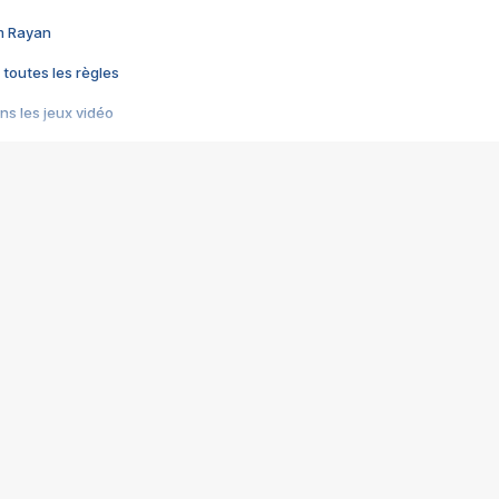
im Rayan
 toutes les règles
s les jeux vidéo
us choquant de Rockstar ? - Le scandale BULLY
e plus moche de Steam
du RÊVE tourne au CAUCHEMAR
pendant 8 heures
it… à tort
umiliés par un jeu vidéo
ire - Final Fantasy 8
ti un empire - Age of Empires
story DOFUS