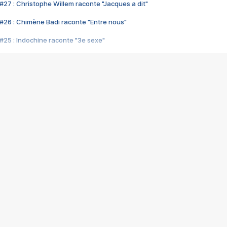
#27 : Christophe Willem raconte "Jacques a dit"
#26 : Chimène Badi raconte "Entre nous"
#25 : Indochine raconte "3e sexe"
#24 : Zaho raconte "C'est chelou"
#23 : Patrick Bruel raconte "Au café des délices"
#22 : Kyo raconte "Le chemin"
#21 : Nolwenn Leroy raconte "Cassé"
#20 : Patrick Hernandez raconte "Born to be alive"
#19 : Lorie raconte "Près de moi"
#18 : Michael Jones raconte "A nos actes manqués" (avec Jean-Jacque
#17 : Khaled raconte "Aïcha"
#16 : Corneille raconte "Parce qu'on vient de loin"
#15 : Indochine raconte "L'aventurier"