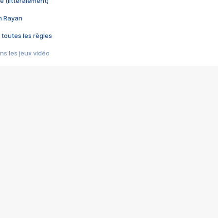
e (littéralement)
im Rayan
 toutes les règles
s les jeux vidéo
us choquant de Rockstar ? - Le scandale BULLY
e plus moche de Steam
du RÊVE tourne au CAUCHEMAR
pendant 8 heures
it… à tort
umiliés par un jeu vidéo
ire - Final Fantasy 8
ti un empire - Age of Empires
story DOFUS