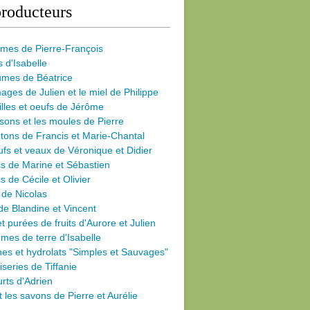
roducteurs
umes de Pierre-François
s d'Isabelle
umes de Béatrice
ages de Julien et le miel de Philippe
illes et oeufs de Jérôme
sons et les moules de Pierre
ons de Francis et Marie-Chantal
fs et veaux de Véronique et Didier
s de Marine et Sébastien
s de Cécile
et Olivier
 de Nicolas
de Blandine et Vincent
et purées de fruits d'Aurore et Julien
es de terre d'Isabelle
nes et hydrolats "Simples et Sauvages"
iseries de Tiffanie
rts d'Adrien
et les savons de Pierre et Aurélie