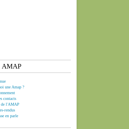
e AMAP
enue
uoi une Amap ?
ionnement
es contacts
ts de l'AMAP
es-rendus
sse en parle