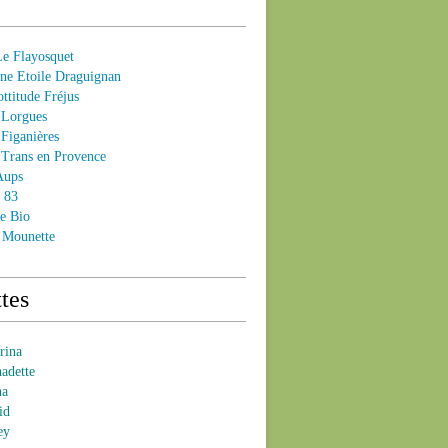
 Flayosquet
e Etoile Draguignan
ttitude Fréjus
Lorgues
Figanières
Trans en Provence
Aups
- 83
e Bio
 Mounette
tes
brina
nadette
na
id
ey