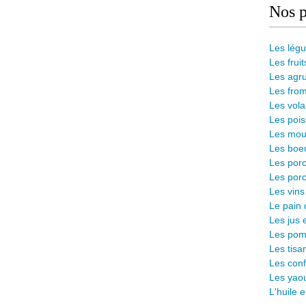
Nos p
Les lég
Les fruit
Les agr
Les from
Les vola
Les pois
Les mout
Les boeu
Les porc
Les porc
Les vins
L
e pain 
Les jus 
Les pomm
Les tisa
Les conf
Les yaou
L'huile 