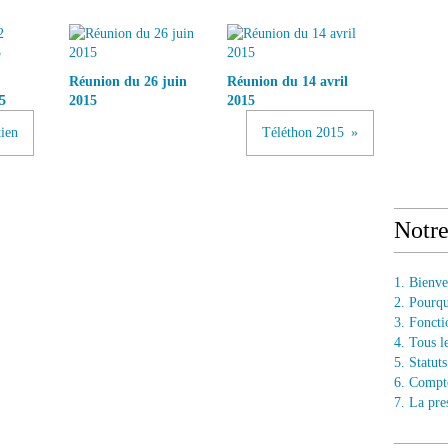
Réunion du 26 juin
Réunion du 14 avril
5
2015
2015
tien
Téléthon 2015
Notr
1. Bienv
2. Pourq
3. Fonct
4. Tous l
5. Statu
6. Compt
7. La pre