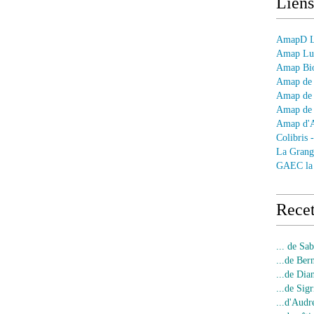
Liens
AmapD Le
Amap Lun
Amap Bio
Amap de 
Amap de 
Amap de 
Amap d'
Colibris 
La Grang
GAEC la
Recet
... de Sa
...de Ber
...de Dia
...de Sigr
...d'Audr