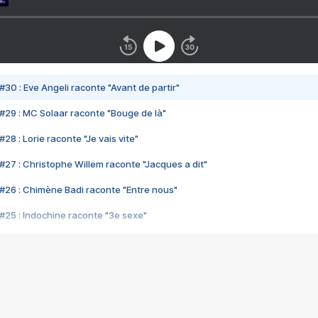
#30 : Eve Angeli raconte "Avant de partir"
#29 : MC Solaar raconte "Bouge de là"
28 : Lorie raconte "Je vais vite"
#27 : Christophe Willem raconte "Jacques a dit"
#26 : Chimène Badi raconte "Entre nous"
#25 : Indochine raconte "3e sexe"
#24 : Zaho raconte "C'est chelou"
#23 : Patrick Bruel raconte "Au café des délices"
#22 : Kyo raconte "Le chemin"
#21 : Nolwenn Leroy raconte "Cassé"