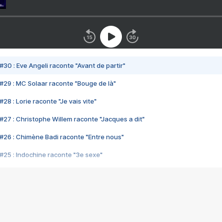
#30 : Eve Angeli raconte "Avant de partir"
#29 : MC Solaar raconte "Bouge de là"
28 : Lorie raconte "Je vais vite"
#27 : Christophe Willem raconte "Jacques a dit"
#26 : Chimène Badi raconte "Entre nous"
#25 : Indochine raconte "3e sexe"
#24 : Zaho raconte "C'est chelou"
#23 : Patrick Bruel raconte "Au café des délices"
#22 : Kyo raconte "Le chemin"