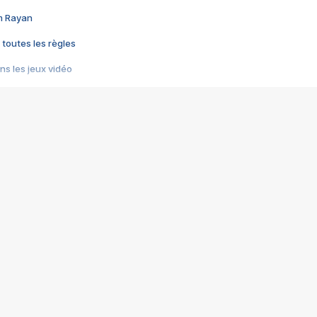
im Rayan
 toutes les règles
s les jeux vidéo
us choquant de Rockstar ? - Le scandale BULLY
e plus moche de Steam
du RÊVE tourne au CAUCHEMAR
pendant 8 heures
it… à tort
umiliés par un jeu vidéo
ire - Final Fantasy 8
ti un empire - Age of Empires
story DOFUS