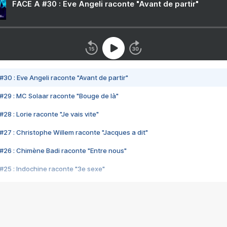
FACE A #30 : Eve Angeli raconte "Avant de partir"
#30 : Eve Angeli raconte "Avant de partir"
#29 : MC Solaar raconte "Bouge de là"
28 : Lorie raconte "Je vais vite"
#27 : Christophe Willem raconte "Jacques a dit"
#26 : Chimène Badi raconte "Entre nous"
#25 : Indochine raconte "3e sexe"
#24 : Zaho raconte "C'est chelou"
#23 : Patrick Bruel raconte "Au café des délices"
#22 : Kyo raconte "Le chemin"