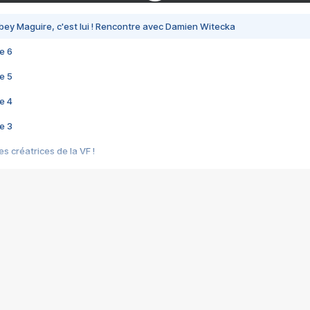
bey Maguire, c'est lui ! Rencontre avec Damien Witecka
e 6
e 5
e 4
e 3
s créatrices de la VF !
e 2
e 1
e Mektoub My Love arrive enfin ! Rencontre avec Shaïn Boumedine et Sal
i : après Toni en famille
elle réalise le bouleversant Dites lui que je l'aime
ais ! Rencontre autour de Vie privée de Rebecca Zlotowski