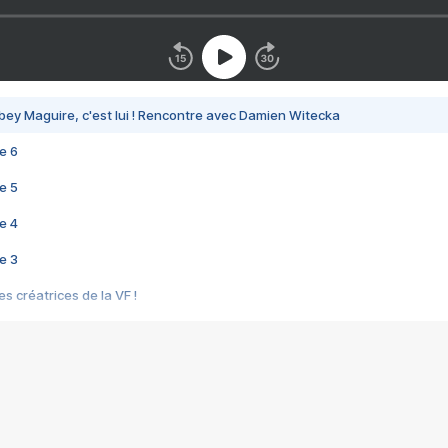
bey Maguire, c'est lui ! Rencontre avec Damien Witecka
e 6
e 5
e 4
e 3
s créatrices de la VF !
e 2
e 1
e Mektoub My Love arrive enfin ! Rencontre avec Shaïn Boumedine et Sal
i : après Toni en famille