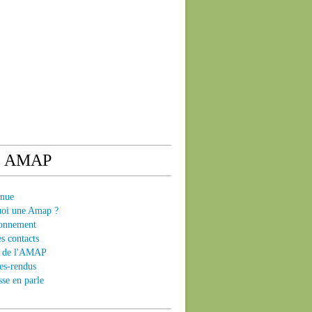
e AMAP
enue
uoi une Amap ?
ionnement
es contacts
ts de l'AMAP
es-rendus
sse en parle