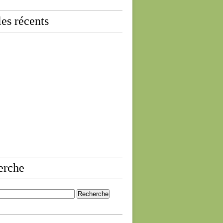
les récents
erche