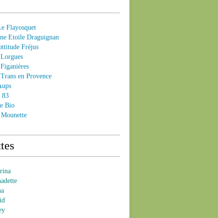
 Flayosquet
e Etoile Draguignan
ttitude Fréjus
Lorgues
Figanières
Trans en Provence
Aups
- 83
e Bio
 Mounette
tes
brina
nadette
na
id
ey