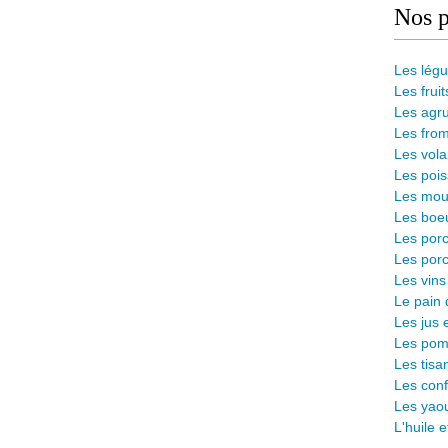
Nos p
Les lég
Les fruit
Les agr
Les from
Les vola
Les pois
Les mout
Les boeu
Les porc
Les porc
Les vins
L
e pain 
Les jus 
Les pomm
Les tisa
Les conf
Les yaou
L'huile 