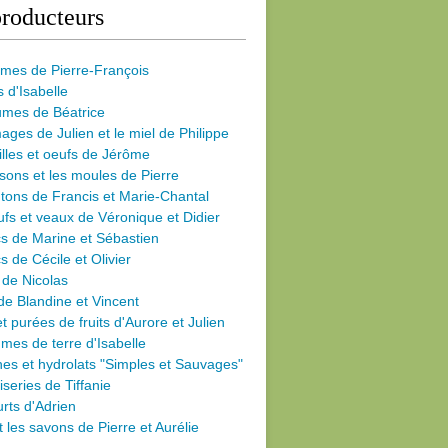
roducteurs
umes de Pierre-François
s d'Isabelle
umes de Béatrice
ages de Julien et le miel de Philippe
illes et oeufs de Jérôme
sons et les moules de Pierre
ons de Francis et Marie-Chantal
fs et veaux de Véronique et Didier
s de Marine et Sébastien
s de Cécile
et Olivier
 de Nicolas
de Blandine et Vincent
et purées de fruits d'Aurore et Julien
es de terre d'Isabelle
nes et hydrolats "Simples et Sauvages"
iseries de Tiffanie
rts d'Adrien
et les savons de Pierre et Aurélie