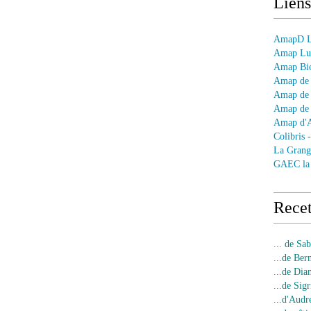
Liens
AmapD Le
Amap Lun
Amap Bio
Amap de 
Amap de 
Amap de 
Amap d'
Colibris 
La Grang
GAEC la
Recet
... de Sa
...de Ber
...de Dia
...de Sigr
...d'Audr