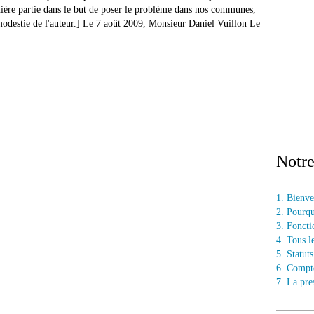
ière partie dans le but de poser le problème dans nos communes,
 modestie de l'auteur.] Le 7 août 2009, Monsieur Daniel Vuillon Le
Notr
1. Bienv
2. Pourq
3. Fonct
4. Tous l
5. Statu
6. Compt
7. La pre