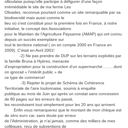
ollioulaise puisqu'elle participe à défigurer d'une façon
irrémédiable le site de ma ferme Les
Olivades, reconnue pourtant comme un site remarquable par sa
biodiversité mais aussi comme le
lieu où s'est constitué pour la première fois en France, à notre
initiative, le concept des Associations
pour le Maintien de l'Agriculture Paysanne (AMAP) qui ont connu
depuis un succès exemplaire sur
tout le territoire national ( on en compte 2000 en France en
2009). C'était en Avril 2001!
-2) Ne pas prendre de DUP sur les terrains exploités par
la famille Bruna à Hyères, menacée
d'expropriation pour la construction d'un supermarché..........dont
on ignorait « l'intérêt public » de
ce type de commerce!
-3) Rejeter le projet de Schéma de Cohérence
Territoriale de l'aire toulonnaise, soumis à enquête
publique au mois de Juin qui après un constat sans concession
de 80 pages sur les erreurs du passé,
les reconduisent tout simplement pour les 20 ans qui arrivent.
Enfin vous remarquerez que le montant de mon chèque est
de zéro euro car, sans doute par erreur
de l'Administration, je n'ai jamais, comme des milliers de mes
collègues, reçu de subventions de