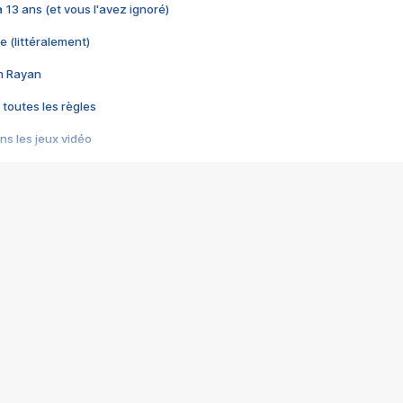
 a 13 ans (et vous l'avez ignoré)
e (littéralement)
im Rayan
 toutes les règles
s les jeux vidéo
us choquant de Rockstar ? - Le scandale BULLY
e plus moche de Steam
du RÊVE tourne au CAUCHEMAR
pendant 8 heures
it… à tort
umiliés par un jeu vidéo
ire - Final Fantasy 8
ti un empire - Age of Empires