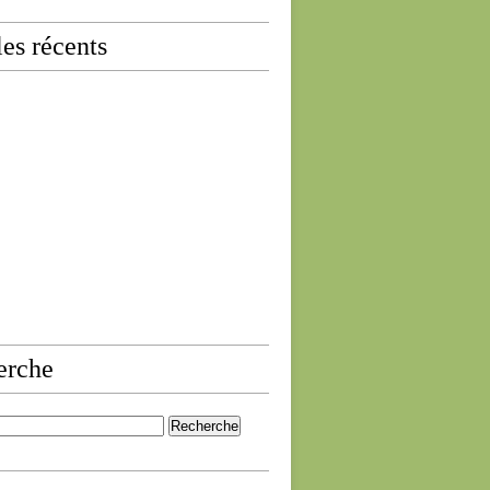
les récents
erche