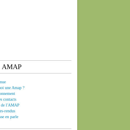
e AMAP
enue
uoi une Amap ?
ionnement
es contacts
ts de l'AMAP
es-rendus
sse en parle