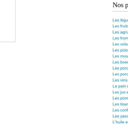
Nos p
Les lég
Les fruit
Les agr
Les from
Les vola
Les pois
Les mout
Les boeu
Les porc
Les porc
Les vins
L
e pain 
Les jus 
Les pomm
Les tisa
Les conf
Les yaou
L'huile 