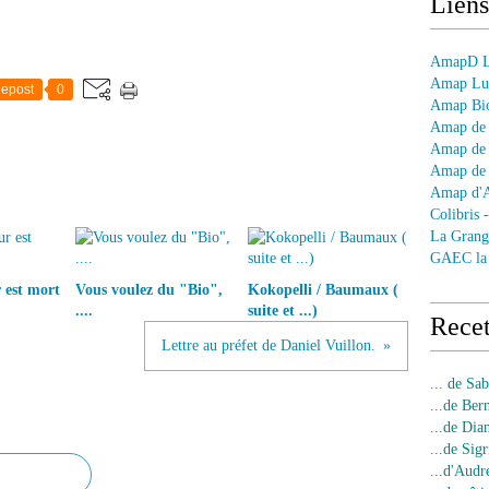
Liens
AmapD Le
Amap Lun
epost
0
Amap Bio
Amap de 
Amap de 
Amap de 
Amap d'
Colibris 
La Grang
GAEC la
 est mort
Vous voulez du "Bio",
Kokopelli / Baumaux (
....
suite et ...)
Recet
Lettre au préfet de Daniel Vuillon.
... de Sa
...de Ber
...de Dia
...de Sigr
...d'Audr