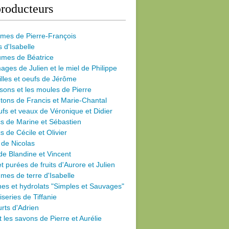
roducteurs
umes de Pierre-François
s d'Isabelle
umes de Béatrice
ages de Julien et le miel de Philippe
illes et oeufs de Jérôme
sons et les moules de Pierre
ons de Francis et Marie-Chantal
fs et veaux de Véronique et Didier
s de Marine et Sébastien
s de Cécile
et Olivier
 de Nicolas
de Blandine et Vincent
et purées de fruits d'Aurore et Julien
es de terre d'Isabelle
nes et hydrolats "Simples et Sauvages"
iseries de Tiffanie
rts d'Adrien
et les savons de Pierre et Aurélie