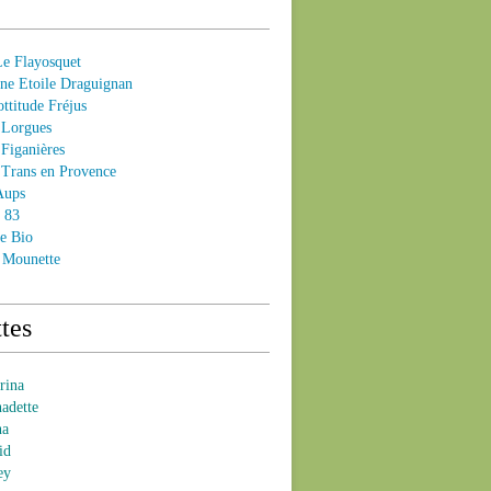
 Flayosquet
e Etoile Draguignan
ttitude Fréjus
Lorgues
Figanières
Trans en Provence
Aups
- 83
e Bio
 Mounette
tes
brina
nadette
na
id
ey