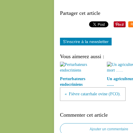
Partager cet article
R
S'inscrire à la newsletter
Vous aimerez aussi :
Perturbateurs
Un agriculteur
endocriniens
......
Fièvre catarrhale ovine (FCO).
Commenter cet article
Ajouter un commentaire