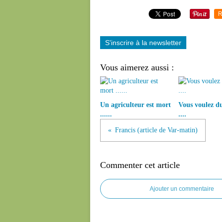
R
S'inscrire à la newsletter
Vous aimerez aussi :
Un agriculteur est mort
Vous voulez d
......
....
Francis (article de Var-matin)
Commenter cet article
Ajouter un commentaire