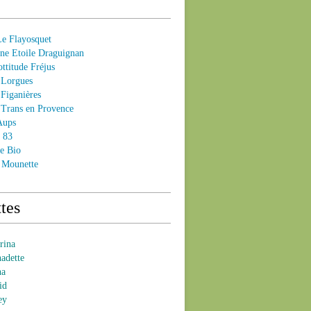
 Flayosquet
e Etoile Draguignan
ttitude Fréjus
Lorgues
Figanières
Trans en Provence
Aups
- 83
e Bio
 Mounette
tes
brina
nadette
na
id
ey