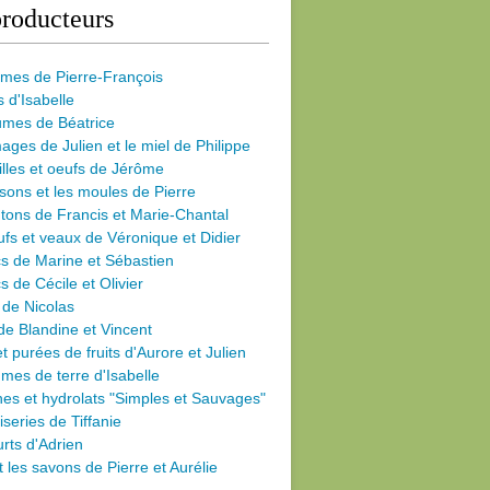
roducteurs
umes de Pierre-François
s d'Isabelle
umes de Béatrice
ages de Julien et le miel de Philippe
illes et oeufs de Jérôme
sons et les moules de Pierre
ons de Francis et Marie-Chantal
fs et veaux de Véronique et Didier
s de Marine et Sébastien
s de Cécile
et Olivier
 de Nicolas
de Blandine et Vincent
et purées de fruits d'Aurore et Julien
es de terre d'Isabelle
nes et hydrolats "Simples et Sauvages"
iseries de Tiffanie
rts d'Adrien
et les savons de Pierre et Aurélie