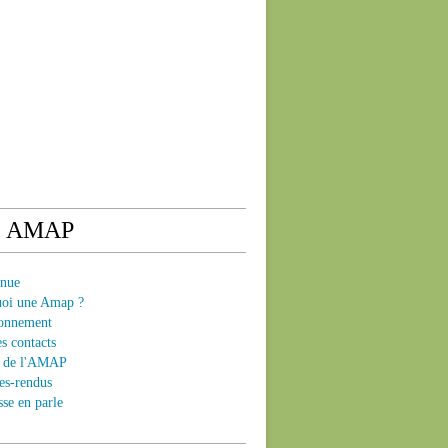
e AMAP
enue
uoi une Amap ?
ionnement
es contacts
ts de l'AMAP
es-rendus
sse en parle