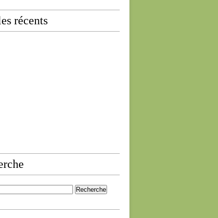
les récents
erche