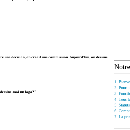
e une décision, on créait une commission. Aujourd'hui, on dessine
Notr
1. Bienv
2. Pourq
t, dessine-moi un logo?"
3. Fonct
4. Tous l
5. Statu
6. Compt
7. La pre