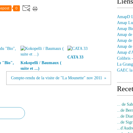
Liens
epost
0
AmapD Le
Amap Lun
Amap Bio
Amap de 
Amap de 
Amap de 
Amap d'
CATA 33
Colibris 
u "Bio",
Kokopelli / Baumaux (
La Grang
suite et ...)
GAEC la
Compte-rendu de la visite de "La Mounette" nov 2011
Recet
... de Sa
...de Ber
...de Dia
...de Sigr
...d'Audr