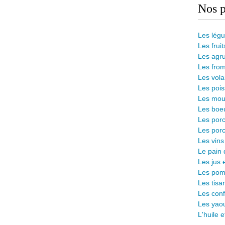
Nos p
Les lég
Les fruit
Les agr
Les from
Les vola
Les pois
Les mout
Les boeu
Les porc
Les porc
Les vins
L
e pain 
Les jus 
Les pomm
Les tisa
Les conf
Les yaou
L'huile 