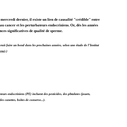
ercredi dernier, il existe un lien de causalité "crédible" entre
 au cancer et les perturbateurs endocriniens. Or, dès les années
ences significatives de qualité de sperme.
rait faire un bond dans les prochaines années, selon une étude de l’Institut
erm
).)
urs endocriniens (PE) incluent des pesticides, des phtalates (jouets,
es canettes, boîtes de conserve...).