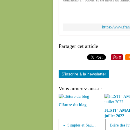
émissions en public et en direct du studi
https://www.franc
Partager cet article
R
S'inscrire à la newsletter
Vous aimerez aussi :
Clôture du blog
FESTI ' AMAP 
juillet 2022
Simples et Sauvages