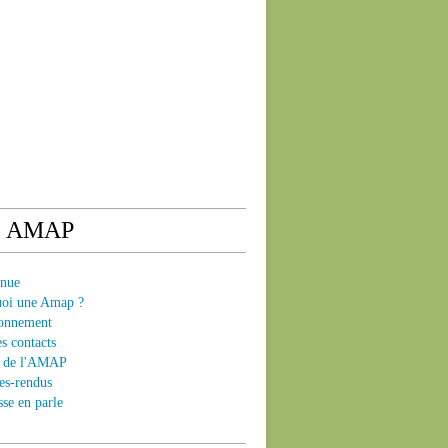
e AMAP
enue
uoi une Amap ?
ionnement
es contacts
ts de l'AMAP
es-rendus
sse en parle