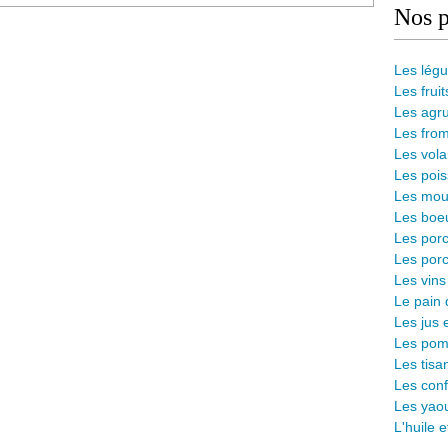
Nos p
Les lég
Les fruit
Les agr
Les from
Les vola
Les pois
Les mout
Les boeu
Les porc
Les porc
Les vins
L
e pain 
Les jus 
Les pomm
Les tisa
Les conf
Les yaou
L'huile 