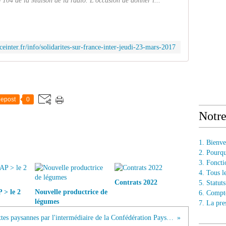
o 104 de la Maison de la radio. L'occasion de donner l...
einter.fr/info/solidarites-sur-france-inter-jeudi-23-mars-2017
epost
0
Notr
1. Bienv
2. Pourq
3. Fonct
4. Tous l
Contrats 2022
5. Statu
> le 2
Nouvelle productrice de
6. Compt
légumes
7. La pre
Bière des luttes paysannes par l'intermédiaire de la Confédération Paysanne du Var