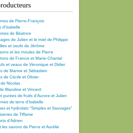
roducteurs
umes de Pierre-François
s d'Isabelle
umes de Béatrice
ages de Julien et le miel de Philippe
illes et oeufs de Jérôme
sons et les moules de Pierre
ons de Francis et Marie-Chantal
fs et veaux de Véronique et Didier
s de Marine et Sébastien
s de Cécile
et Olivier
 de Nicolas
de Blandine et Vincent
et purées de fruits d'Aurore et Julien
es de terre d'Isabelle
nes et hydrolats "Simples et Sauvages"
iseries de Tiffanie
rts d'Adrien
et les savons de Pierre et Aurélie