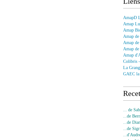
Liens
AmapD Le
Amap Lun
Amap Bio
Amap de 
Amap de 
Amap de 
Amap d'
Colibris 
La Grang
GAEC la
Recet
... de Sa
...de Ber
...de Dia
...de Sigr
...d'Audr