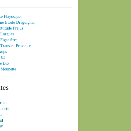
 Flayosquet
e Etoile Draguignan
ttitude Fréjus
Lorgues
Figanières
Trans en Provence
Aups
- 83
e Bio
 Mounette
tes
brina
nadette
na
id
ey