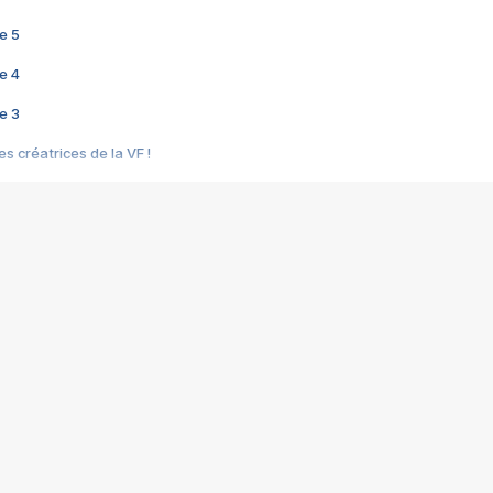
e 5
e 4
e 3
s créatrices de la VF !
e 2
e 1
e Mektoub My Love arrive enfin ! Rencontre avec Shaïn Boumedine et Sal
i : après Toni en famille
elle réalise le bouleversant Dites lui que je l'aime
ais ! Rencontre autour de Vie privée de Rebecca Zlotowski
 de Marguerite, Grave... Rencontre avec Ella Rumpf
 Les Rêveurs, un film intime sur la santé mentale