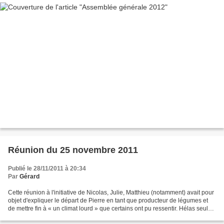
Réunion du 25 novembre 2011
Publié le 28/11/2011 à 20:34
Par
Gérard
Cette réunion à l'initiative de Nicolas, Julie, Matthieu (notamment) avait pour
objet d'expliquer le départ de Pierre en tant que producteur de légumes et
de mettre fin à « un climat lourd » que certains ont pu ressentir. Hélas seuls
douze amapiens étaient...