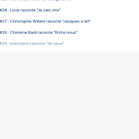
28 : Lorie raconte "Je vais vite"
#27 : Christophe Willem raconte "Jacques a dit"
#26 : Chimène Badi raconte "Entre nous"
#25 : Indochine raconte "3e sexe"
#24 : Zaho raconte "C'est chelou"
#23 : Patrick Bruel raconte "Au café des délices"
#22 : Kyo raconte "Le chemin"
#21 : Nolwenn Leroy raconte "Cassé"
#20 : Patrick Hernandez raconte "Born to be alive"
#19 : Lorie raconte "Près de moi"
#18 : Michael Jones raconte "A nos actes manqués" (avec Jean-Jacque
#17 : Khaled raconte "Aïcha"