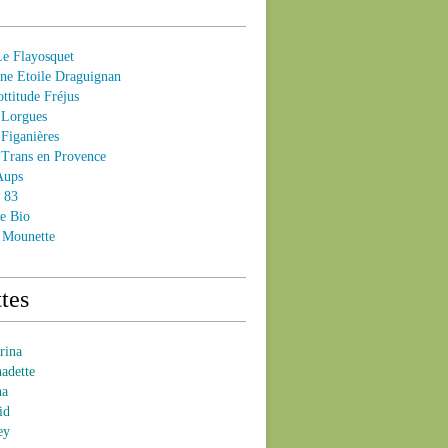
 Flayosquet
e Etoile Draguignan
ttitude Fréjus
Lorgues
Figanières
Trans en Provence
Aups
- 83
e Bio
 Mounette
tes
brina
nadette
na
id
ey