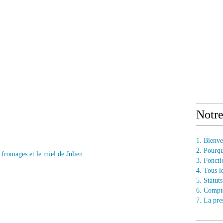
Notr
1. Bienv
2. Pourq
3. Fonct
4. Tous l
5. Statu
6. Compt
7. La pre