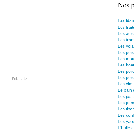
Nos p
Les lég
Les fruit
Les agr
Les from
Les vola
Les pois
Les mout
Les boeu
Les porc
Les porc
Publicité
Les vins
L
e pain 
Les jus 
Les pomm
Les tisa
Les conf
Les yaou
L'huile 