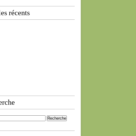
les récents
erche