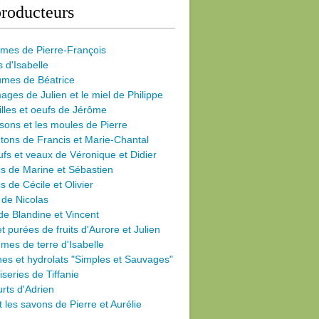
roducteurs
umes de Pierre-François
s d'Isabelle
umes de Béatrice
ages de Julien et le miel de Philippe
illes et oeufs de Jérôme
sons et les moules de Pierre
ons de Francis et Marie-Chantal
fs et veaux de Véronique et Didier
s de Marine et Sébastien
s de Cécile
et Olivier
 de Nicolas
de Blandine et Vincent
et purées de fruits d'Aurore et Julien
es de terre d'Isabelle
nes et hydrolats "Simples et Sauvages"
iseries de Tiffanie
rts d'Adrien
et les savons de Pierre et Aurélie