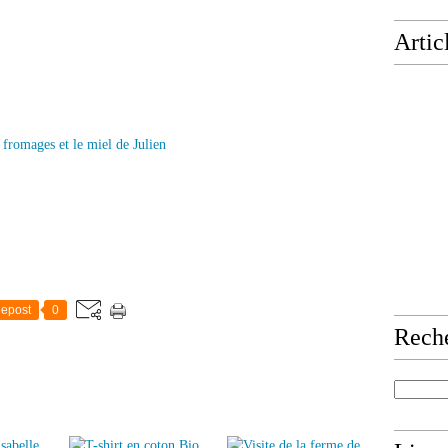
Artic
epost
0
Rech