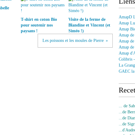
Liens
abelle
AmapD Le
T-shirt en coton Bio
Visite de la ferme de
Amap Lun
pour soutenir nos
Blandine et Vincent (et
Amap Bio
paysans !
Siméo !)
Amap de 
Les poissons et les moules de Pierre
Amap de 
Amap de 
Amap d'
Colibris 
La Grang
GAEC la
Recet
... de Sa
...de Ber
...de Dia
...de Sigr
...d'Audr