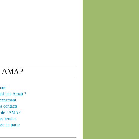
e AMAP
enue
uoi une Amap ?
ionnement
es contacts
ts de l'AMAP
es-rendus
sse en parle